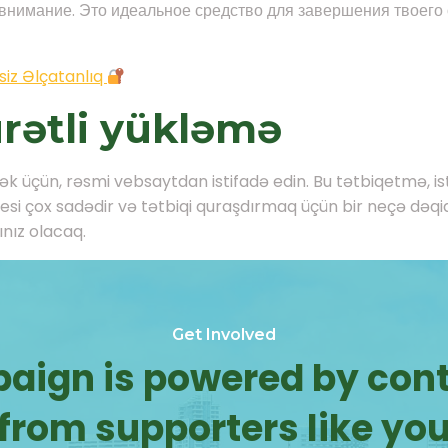
т внимание. Это идеальное средство для завершения твоего 
siz Əlçatanlıq
rətli yükləmə
mək üçün, rəsmi vebsaytdan istifadə edin. Bu tətbiqetmə, i
sesi çox sadədir və tətbiqi quraşdırmaq üçün bir neçə dəqiq
nız olacaq.
Get Involved
aign is powered by cont
from supporters like yo