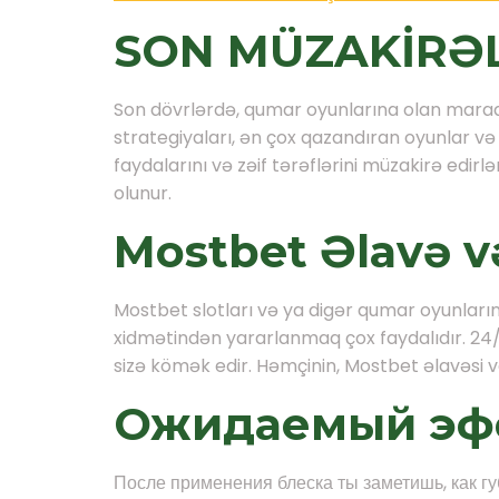
SON MÜZAKİRƏ
Son dövrlərdə, qumar oyunlarına olan maraq a
strategiyaları, ən çox qazandıran oyunlar və tə
faydalarını və zəif tərəflərini müzakirə edirl
olunur.
Mostbet Əlavə v
Mostbet slotları və ya digər qumar oyunların
xidmətindən yararlanmaq çox faydalıdır. 24/7
sizə kömək edir. Həmçinin, Mostbet əlavəsi 
Ожидаемый эф
После применения блеска ты заметишь, как г