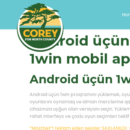
Ho
Android üçün 
1win mobil ap
Android üçün 1w
Android üçün 1win proqramını yükləmək, oyun
oyunlarını oynamaq və idman mərclərinə qatı
cihazınıza uyğun olan versiyanı seçin. Yüklə
rahat interfeys və çoxlu oyun seçimləri təklif
“Mostbet”i reklam edən şəxslər SAXLANILDI