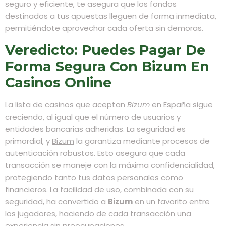
seguro y eficiente, te asegura que los fondos
destinados a tus apuestas lleguen de forma inmediata,
permitiéndote aprovechar cada oferta sin demoras.
Veredicto: Puedes Pagar De
Forma Segura Con Bizum En
Casinos Online
La lista de casinos que aceptan
Bizum
en España sigue
creciendo, al igual que el número de usuarios y
entidades bancarias adheridas. La seguridad es
primordial, y
Bizum
la garantiza mediante procesos de
autenticación robustos. Esto asegura que cada
transacción se maneje con la máxima confidencialidad,
protegiendo tanto tus datos personales como
financieros. La facilidad de uso, combinada con su
seguridad, ha convertido a
Bizum
en un favorito entre
los jugadores, haciendo de cada transacción una
experiencia sin preocupaciones.