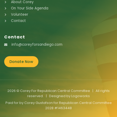
About Corey
On Your Side Agenda
Volunteer
Contact
Contact
info@coreyforsandiego.com
Donate Now
2026 © Corey For Republican Central Committee | All rights
reserved. | Designed by
Logoworks
Paid for by Corey Gustafson for Republican Central Committee
2028 #1463448