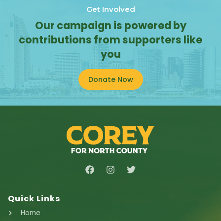
Get Involved
Our campaign is powered by
contributions from supporters like
you
Donate Now
Quick Links
Home